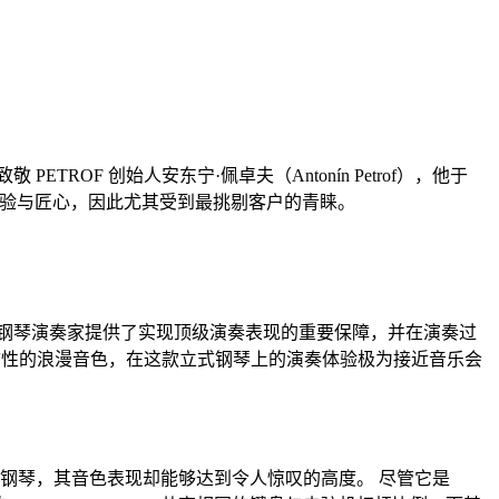
敬 PETROF 创始人安东宁·佩卓夫（Antonín Petrof），他于
团队的经验与匠心，因此尤其受到最挑剔客户的青睐。
钢琴演奏家提供了实现顶级演奏表现的重要保障，并在演奏过
标志性的浪漫音色，在这款立式钢琴上的演奏体验极为接近音乐会
张扬的立式钢琴，其音色表现却能够达到令人惊叹的高度。 尽管它是